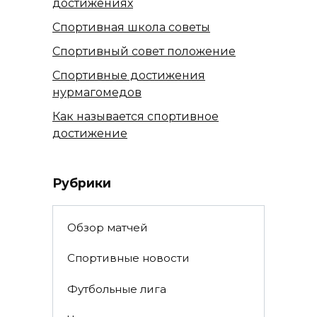
достижениях
Спортивная школа советы
Спортивный совет положение
Спортивные достижения
нурмагомедов
Как называется спортивное
достижение
Рубрики
Обзор матчей
Спортивные новости
Футбольные лига