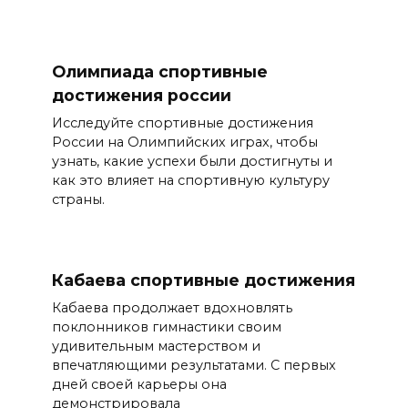
Олимпиада спортивные
достижения россии
Исследуйте спортивные достижения
России на Олимпийских играх, чтобы
узнать, какие успехи были достигнуты и
как это влияет на спортивную культуру
страны.
Кабаева спортивные достижения
Кабаева продолжает вдохновлять
поклонников гимнастики своим
удивительным мастерством и
впечатляющими результатами. С первых
дней своей карьеры она
демонстрировала