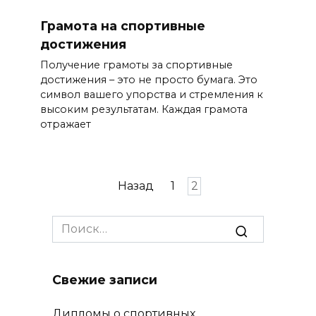
Грамота на спортивные
достижения
Получение грамоты за спортивные
достижения – это не просто бумага. Это
символ вашего упорства и стремления к
высоким результатам. Каждая грамота
отражает
Пагинация
Назад
1
2
записей
Search
for:
Свежие записи
Дипломы о спортивных